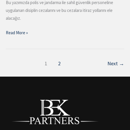
Bu yazımızda polis ve jandarma ile sahil güvenlik personeline
uygulanan disiplin cezalarını ve bu cezalara itiraz yollarını ele
alacağız.
Read More »
1
2
Next
→