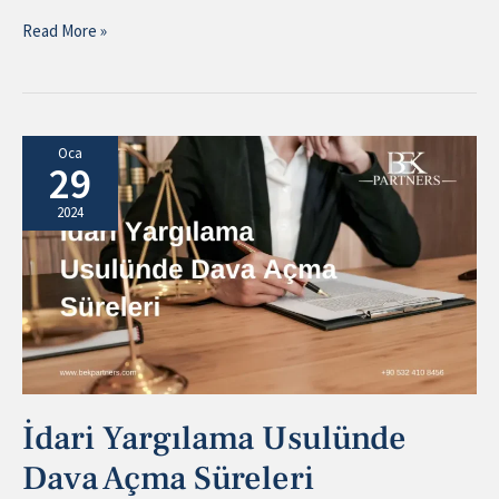
Read More »
İdari
Oca
29
Yargılama
Usulünde
2024
Dava
Açma
Süreleri
İdari Yargılama Usulünde
Dava Açma Süreleri