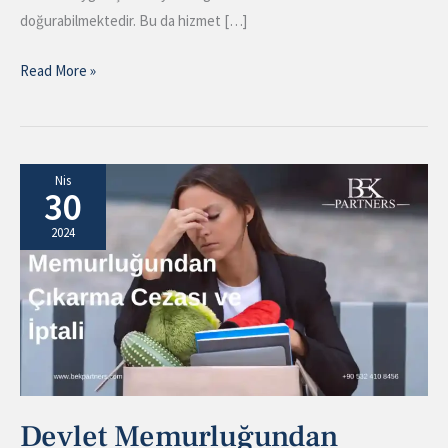
doğurabilmektedir. Bu da hizmet […]
Read More »
Devlet
Nis
30
Memurluğundan
Çıkarma
2024
Cezası
ve
İptali
Devlet Memurluğundan