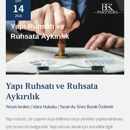
Şub
14
Ruhsatı
ve
2024
Ruhsata
Aykırılık
Yapı Ruhsatı ve Ruhsata
Aykırılık
Yorum bırakın
/
İdare Hukuku
/ Yazan
Av. Enes Burak Özdemir
Yapı ruhsatı, bir yapının inşa edilmesi veya yeniden yapılandırılması
için resmi izin belgesidir. Yapı ruhsatı almak için öncelikle ilgili