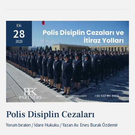
Polis
Eki
28
Disiplin
Cezaları
2023
Polis Disiplin Cezaları
Yorum bırakın
/
İdare Hukuku
/ Yazan
Av. Enes Burak Özdemir