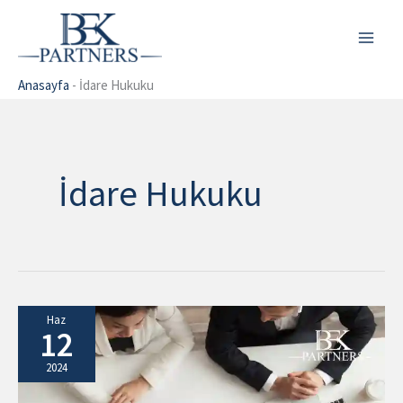
İçeriğe
atla
Anasayfa
-
İdare Hukuku
İdare Hukuku
Mülakat
Haz
12
İptal
Davası
2024