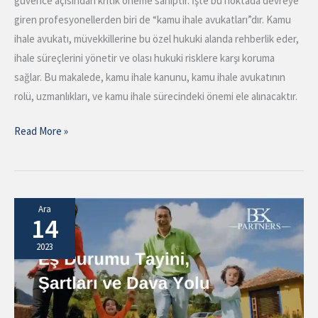
güvence açısından kritik öneme sahiptir. İşte bu noktada devreye
giren profesyonellerden biri de “kamu ihale avukatları”dır. Kamu
ihale avukatı, müvekkillerine bu özel hukuki alanda rehberlik eder,
ihale süreçlerini yönetir ve olası hukuki risklere karşı koruma
sağlar. Bu makalede, kamu ihale kanunu, kamu ihale avukatının
rolü, uzmanlıkları, ve kamu ihale sürecindeki önemi ele alınacaktır.
Read More »
Eş
Ara
14
Durumu
Tayini
2023
ve
Şartları