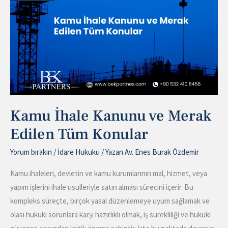
ve
Merak
Edilen
Tüm
Konular
Kamu İhale Kanunu ve Merak
Edilen Tüm Konular
Yorum bırakın
/
İdare Hukuku
/ Yazan
Av. Enes Burak Özdemir
Kamu ihaleleri, devletin ve kamu kurumlarının mal, hizmet, veya
yapım işlerini ihale usulleriyle satın alması sürecini içerir. Bu
kompleks süreçte, birçok yasal düzenlemeye uyum sağlamak ve
olası hukuki sorunlara karşı hazırlıklı olmak, iş sürekliliği ve hukuki